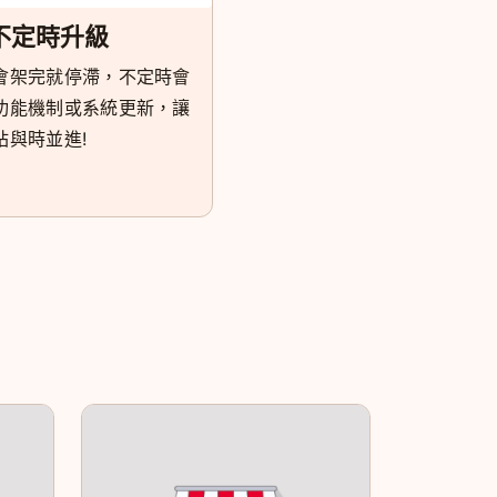
不定時升級
會架完就停滯，不定時會
功能機制或系統更新，讓
站與時並進!