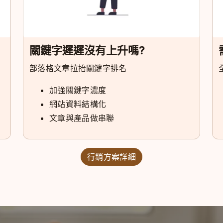
關鍵字遲遲沒有上升嗎?
部落格文章拉抬關鍵字排名
加強關鍵字濃度
網站資料結構化
文章與產品做串聯
行銷方案詳細