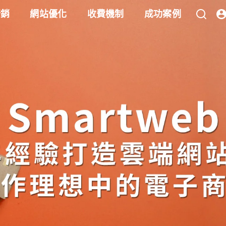
行銷
網站優化
收費機制
成功案例