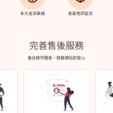
多元金流串接
各家物流設定
完善售後服務
後台操作簡易，經營網站好放心