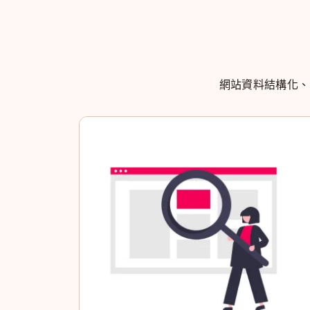
網站資料結構化、S