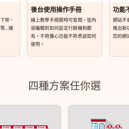
後台使用操作手冊
功能
上下架、
線上教學手冊隨時可查閱，從內
網站不
...維
容編輯到如何設定行銷機制都
推出新
人
有，不用擔心功能不熟悉該如何
您的網
使用。
四種方案任你選