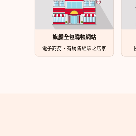
旗艦全包購物網站
電子商務、有銷售經驗之店家