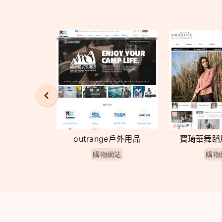
之萃
outrange戶外用品
寶琦華舞蹈
網站
購物網站
購物