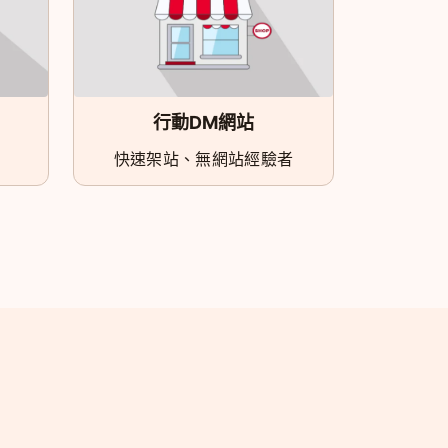
行動DM網站
快速架站、無網站經驗者