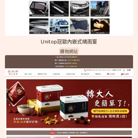
Unitop冠歐內嵌式晴雨窗
購物網站