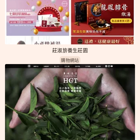
莊淑旂養生莊園
購物網站