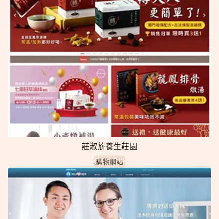
莊淑旂養生莊園
購物網站