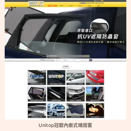
Unitop冠歐內嵌式晴雨窗